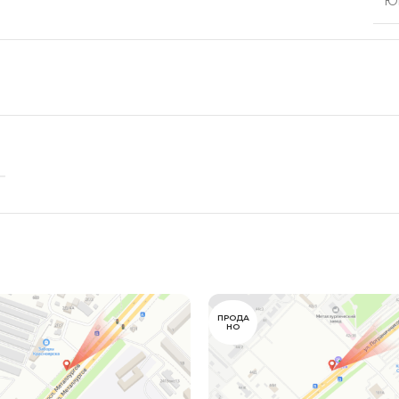
Ю
ПРОДА
НО