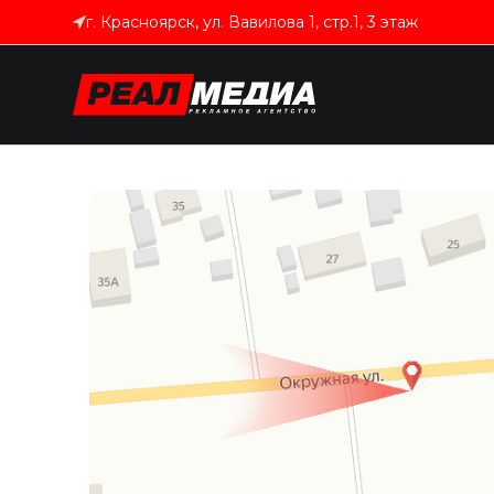
г. Красноярск, ул. Вавилова 1, стр.1, 3 этаж