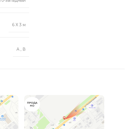
го-западный
6 X 3 м
А
,
В
ПРОДА
ПРОДА
НО
НО