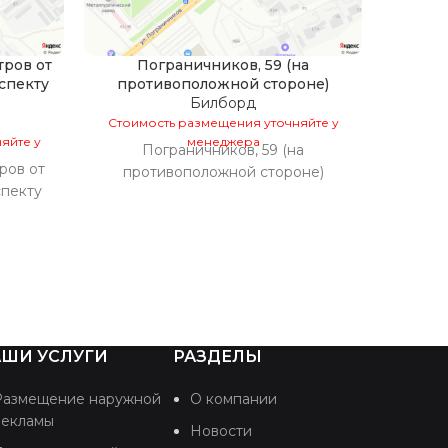
тров от
Пограничников, 59 (на
спекту
противоположной стороне)
Билборд
Стоим
Стоимость размещения уточняйте у
яйте у
менеджера
Пограничников, 59 (на
ров от
противоположной стороне)
спекту
ШИ УСЛУГИ
РАЗДЕЛЫ
Размещение наружной
О компании
рекламы
Новости