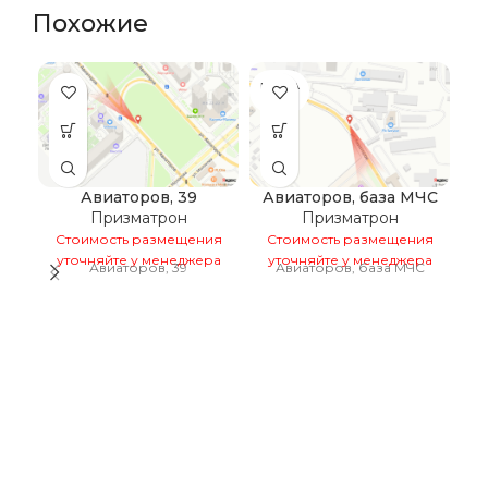
Похожие
ПРОДА
НО
Авиаторов, 39
Авиаторов, база МЧС
А
Призматрон
Призматрон
Стоимость размещения
Стоимость размещения
уточняйте у менеджера
уточняйте у менеджера
Авиаторов, 39
Авиаторов, база МЧС
С
у
д