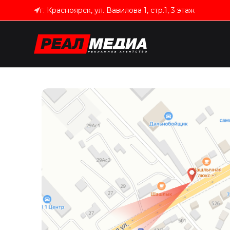
г. Красноярск, ул. Вавилова 1, стр.1, 3 этаж