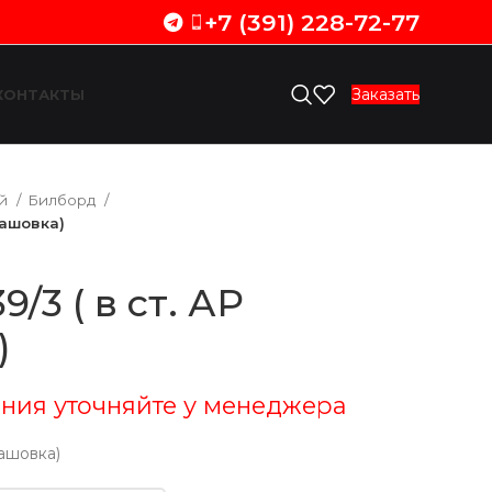
+7 (391) 228-72-77
Заказать
КОНТАКТЫ
ий
Билборд
дашовка)
/3 ( в ст. АР
)
ния уточняйте у менеджера
дашовка)