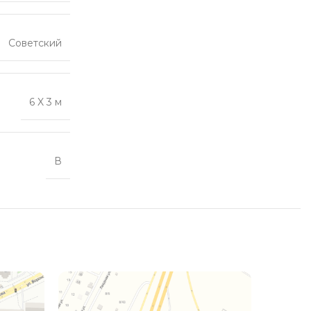
Советский
6 X 3 м
В
ПРОДА
НО