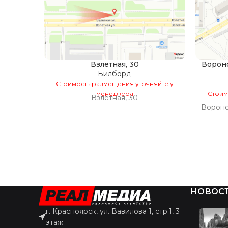
Взлетная, 30
Вороно
Билборд
Стоимость размещения уточняйте у
менеджера
Стоим
Взлетная, 30
Воронов
НОВОС
г. Красноярск, ул. Вавилова 1, стр.1, 3
этаж