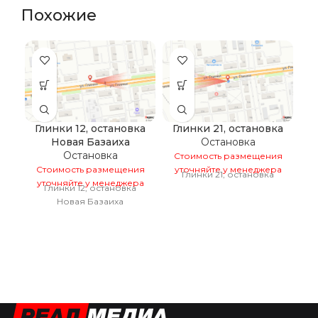
Похожие
Глинки 12, остановка
Глинки 21, остановка
Новая Базаиха
Остановка
Остановка
Стоимость размещения
Стоимость размещения
уточняйте у менеджера
Глинки 21, остановка
уточняйте у менеджера
С
Глинки 12, остановка
у
Новая Базаиха
К