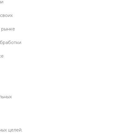
ли
я
 своих
а рынке
обработки
ке
льных
ных целей.