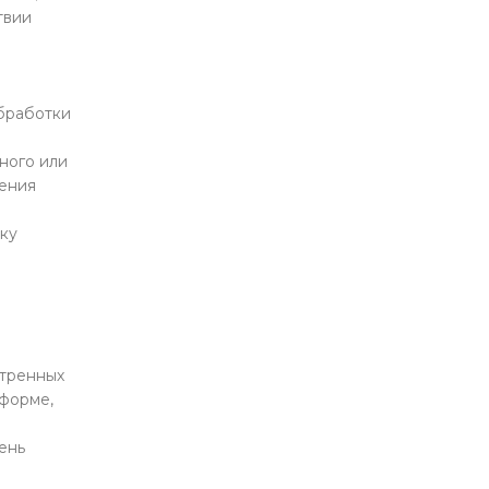
твии
бработки
ного или
нения
тку
отренных
форме,
ень