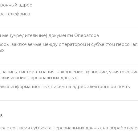
тронный адрес
ра телефонов
вные (учредительные) документы Оператора
воры, заключаемые между оператором и субъектом персонал
ых
 запись, систематизация, накопление, хранение, уничтожени
езличивание персональных данных
авка информационных писем на адрес электронной почты
х
ся с согласия субъекта персональных данных на обработку е