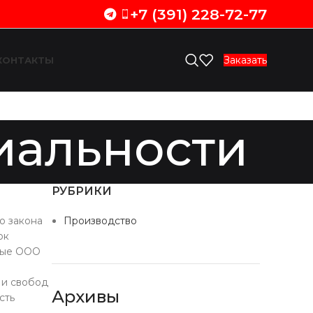
+7 (391) 228-72-77
Заказать
КОНТАКТЫ
иальности
РУБРИКИ
о закона
Производство
ок
мые ООО
 и свобод
Архивы
сть