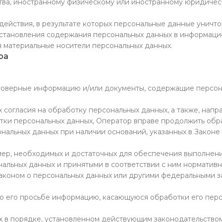
ства, иностранному физическому или иностранному юридиче
действия, в результате которых персональные данные уничт
сстановления содержания персональных данных в информац
я материальные носители персональных данных.
ра
стоверные информацию и/или документы, содержащие персо
 согласия на обработку персональных данных, а также, напр
ки персональных данных, Оператор вправе продолжить обр
ональных данных при наличии оснований, указанных в Законе
мер, необходимых и достаточных для обеспечения выполнен
альных данных и принятыми в соответствии с ним норматив
аконом о персональных данных или другими федеральными з
по его просьбе информацию, касающуюся обработки его пер
х в порядке, установленном действующим законодательство