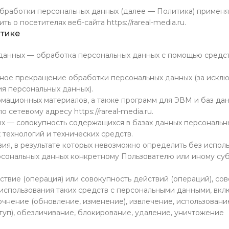
обработки персональных данных (далее — Политика) применя
о посетителях веб-сайта https://rareal-media.ru.
итике
 данных — обработка персональных данных с помощью средс
нное прекращение обработки персональных данных (за искл
я персональных данных).
рмационных материалов, а также программ для ЭВМ и баз дан
сетевому адресу https://rareal-media.ru.
ых — совокупность содержащихся в базах данных персональн
технологий и технических средств.
вия, в результате которых невозможно определить без испол
сональных данных конкретному Пользователю или иному су
ПОПУЛЯРНЫЕ
ствие (операция) или совокупность действий (операций), с
Красной Армии 109, в пересече
использования таких средств с персональными данными, вкл
Стоимость размещения уточняйт
очнение (обновление, изменение), извлечение, использовани
туп), обезличивание, блокирование, удаление, уничтожение
Партизана Железняка 3в