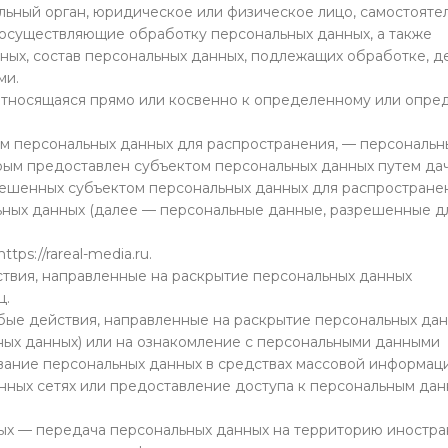
льный орган, юридическое или физическое лицо, самостояте
Стоимость размещения уточняйт
 осуществляющие обработку персональных данных, а также
ых, состав персональных данных, подлежащих обработке, д
Партизана Железняка 3в
ми.
относящаяся прямо или косвенно к определенному или опр
Стоимость размещения уточняйт
ом персональных данных для распространения, — персональн
Матросова, 11
орым предоставлен субъектом персональных данных путем да
Стоимость размещения уточняйт
зрешенных субъектом персональных данных для распростране
ьных данных (далее — персональные данные, разрешенные д
Авиаторов 2/1
ps://rareal-media.ru.
Стоимость размещения уточняйт
ствия, направленные на раскрытие персональных данных
ц.
бые действия, направленные на раскрытие персональных да
ных данных) или на ознакомление с персональными данными
ование персональных данных в средствах массовой информац
ных сетях или предоставление доступа к персональным да
ных — передача персональных данных на территорию иностра