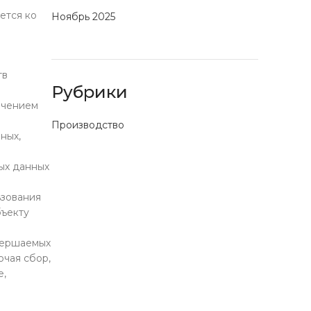
ется ко
Ноябрь 2025
тв
Рубрики
ючением
Производство
ных,
ых данных
ьзования
бъекту
овершаемых
нии с 1905 года
ючая сбор,
е у менеджера
е,