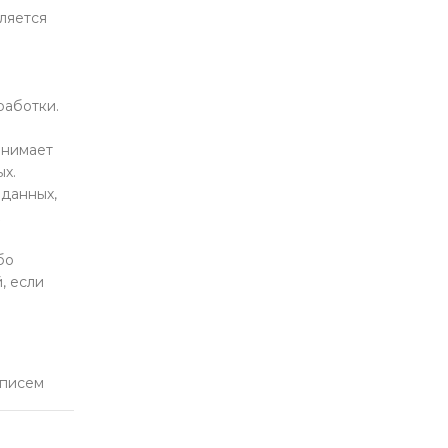
ляется
работки.
инимает
х.
 данных,
бо
, если
 писем