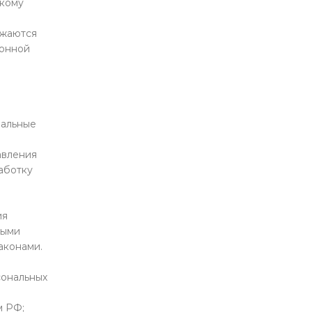
скому
ожаются
ионной
нальные
авления
аботку
ия
ными
аконами.
сональных
м РФ;