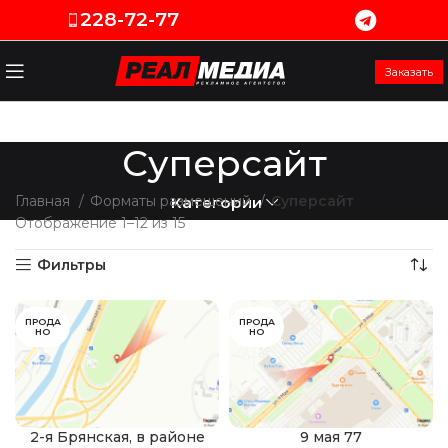
228-72-77
Заказать
Суперсайт
Главная
Форматы размещений
Суперсайт
Категории
Отображение 1–12 из 15
Фильтры
ПРОДА
ПРОДА
НО
НО
2-я Брянская, в районе
9 мая 77