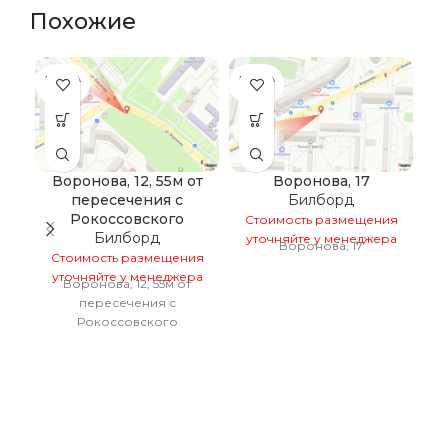
Похожие
ПРОДА
ПРОДА
НО
НО
Воронова, 12, 55м от
Воронова, 17
пересечения с
Билборд
в
Рокоссовского
Стоимость размещения
Билборд
уточняйте у менеджера
Воронова, 17
Стоимость размещения
С
уточняйте у менеджера
у
Воронова, 12, 55м от
Е
пересечения с
Рокоссовского