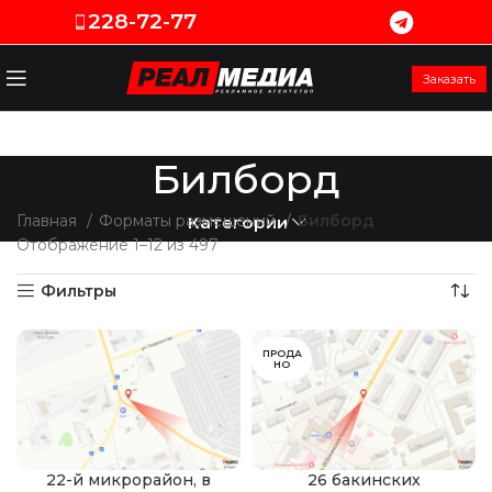
228-72-77
Заказать
Билборд
Главная
Форматы размещений
Билборд
Категории
Отображение 1–12 из 497
Фильтры
ПРОДА
НО
22-й микрорайон, в
26 бакинских