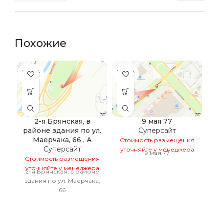
Похожие
ПРОДА
ПРОДА
НО
НО
2-я Брянская, в
9 мая 77
районе здания по ул.
Суперсайт
Маерчака, 66 , А
Стоимость размещения
Суперсайт
уточняйте у менеджера
9 мая 77
Стоимость размещения
уточняйте у менеджера
2-я Брянская, в районе
С
здания по ул. Маерчака,
у
66
с
п