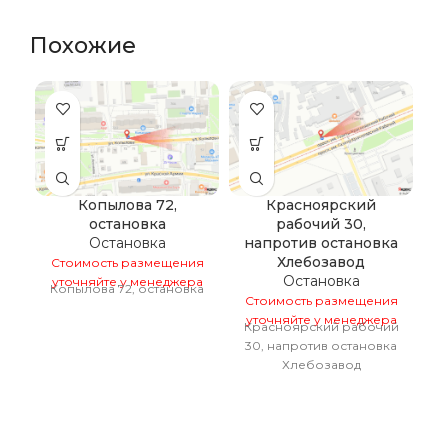
Похожие
Копылова 72,
Красноярский
остановка
рабочий 30,
Остановка
напротив остановка
Хлебозавод
Стоимость размещения
Остановка
уточняйте у менеджера
Копылова 72, остановка
Стоимость размещения
С
уточняйте у менеджера
у
Красноярский рабочий
К
30, напротив остановка
Хлебозавод