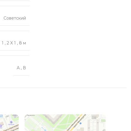
Советский
1
,
2 X 1
,
8 м
А
,
В