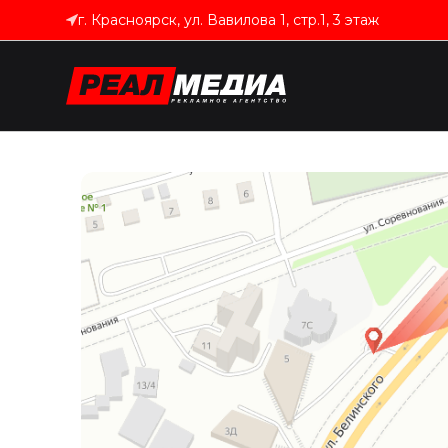
г. Красноярск, ул. Вавилова 1, стр.1, 3 этаж