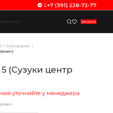
+7 (391) 228-72-77
Заказать
КОНТАКТЫ
ий
Сити-формат
Ермак»)
 5 (Сузуки центр
ния уточняйте у менеджера
Ермак»)