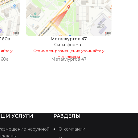
160а
Металлургов 47
Сити-формат
яйте у
Стоимость размещения уточняйте у
Стоим
менеджера
160а
Металлургов 47
ШИ УСЛУГИ
РАЗДЕЛЫ
Размещение наружной
О компании
рекламы