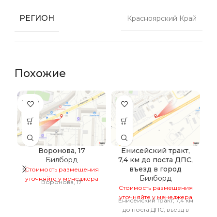
РЕГИОН
Красноярский Край
Похожие
ПРОДА
НО
Воронова, 17
Енисейский тракт,
Билборд
7,4 км до поста ДПС,
в
въезд в город
Стоимость размещения
Билборд
уточняйте у менеджера
Воронова, 17
Стоимость размещения
С
уточняйте у менеджера
у
Енисейский тракт, 7,4 км
Е
до поста ДПС, въезд в