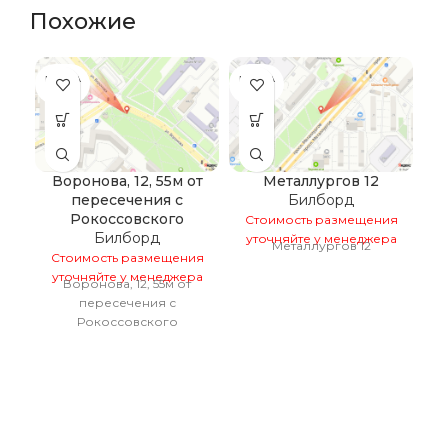
Похожие
ПРОДА
ПРОДА
ПР
НО
НО
Воронова, 12, 55м от
Металлургов 12
пересечения с
Билборд
Рокоссовского
Стоимость размещения
С
Билборд
уточняйте у менеджера
у
Металлургов 12
Стоимость размещения
уточняйте у менеджера
Воронова, 12, 55м от
пересечения с
Рокоссовского