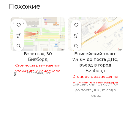
Похожие
ПРОДА
НО
Взлетная, 30
Енисейский тракт,
М
Билборд
7,4 км до поста ДПС,
въезд в город
Стоимость размещения
С
Билборд
уточняйте у менеджера
у
Взлетная, 30
Стоимость размещения
уточняйте у менеджера
Енисейский тракт, 7,4 км
до поста ДПС, въезд в
город