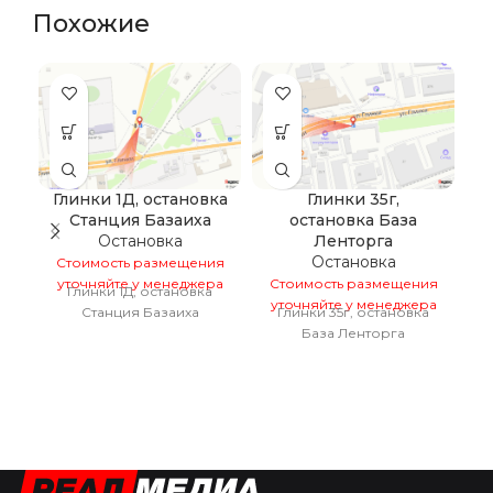
Похожие
Глинки 1Д, остановка
Глинки 35г,
Станция Базаиха
остановка База
Остановка
Ленторга
Остановка
Стоимость размещения
уточняйте у менеджера
Стоимость размещения
С
Глинки 1Д, остановка
уточняйте у менеджера
у
Станция Базаиха
Глинки 35г, остановка
К
База Ленторга