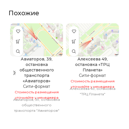
Похожие
Авиаторов, 39,
Алексеева 49,
остановка
остановка «ТРЦ
общественного
Планета»
С
транспорта
Сити-формат
у
«Авиаторов»
Стоимость размещения
Сити-формат
уточняйте у менеджера
Алексеева 49, остановка
Стоимость размещения
"ТРЦ Планета"
уточняйте у менеджера
Авиаторов, 39, остановка
общественного
транспорта "Авиаторов"