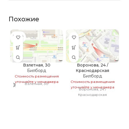
Похожие
ПРОДА
НО
Взлетная, 30
Воронова, 24 /
Билборд
Краснодарская
7
Билборд
Стоимость размещения
уточняйте у менеджера
Стоимость размещения
Взлетная, 30
уточняйте у менеджера
С
Воронова, 24 /
у
Краснодарская
Е