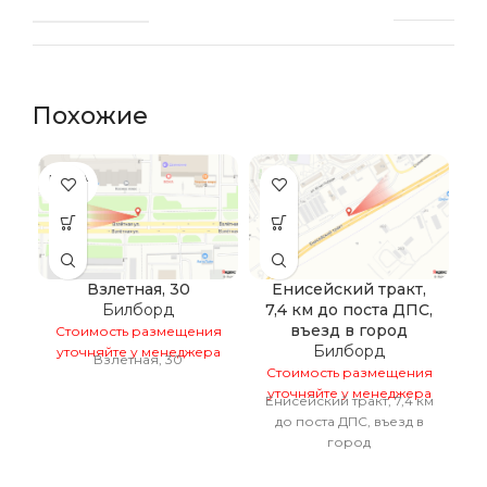
Похожие
ПРОДА
НО
Взлетная, 30
Енисейский тракт,
Билборд
7,4 км до поста ДПС,
в
въезд в город
Стоимость размещения
Билборд
уточняйте у менеджера
Взлетная, 30
Стоимость размещения
С
уточняйте у менеджера
у
Енисейский тракт, 7,4 км
Е
до поста ДПС, въезд в
город