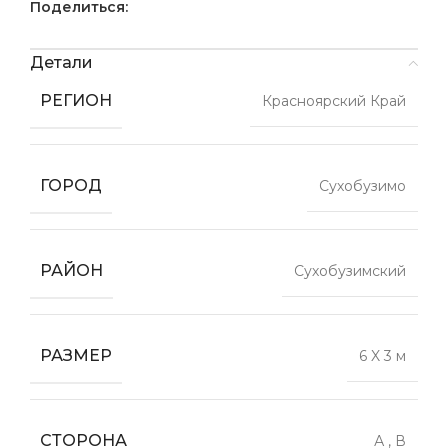
Поделиться:
Детали
РЕГИОН
Красноярский Край
ГОРОД
Сухобузимо
РАЙОН
Сухобузимский
РАЗМЕР
6 X 3 м
СТОРОНА
А
,
В