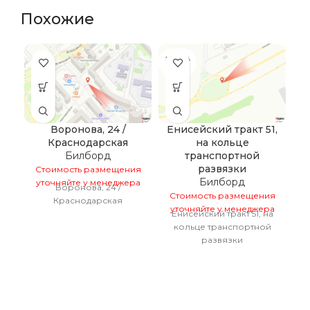
Похожие
ПРОДА
ПР
НО
Воронова, 24 /
Енисейский тракт 51,
Краснодарская
на кольце
Билборд
транспортной
С
развязки
Стоимость размещения
у
Билборд
уточняйте у менеджера
Воронова, 24 /
Стоимость размещения
Краснодарская
уточняйте у менеджера
Енисейский тракт 51, на
кольце транспортной
развязки