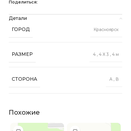
Поделиться:
Детали
ГОРОД
Красноярск
РАЗМЕР
4
,
4 X 3
,
4 м
СТОРОНА
А
,
В
Похожие
ПР