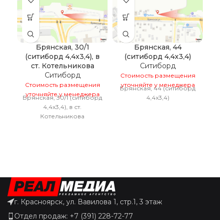
Брянская, 30/1
Брянская, 44
(ситиборд 4,4х3,4), в
(ситиборд 4,4х3,4)
ст. Котельникова
Ситиборд
Ситиборд
Стоимость размещения
Стоимость размещения
уточняйте у менеджера
Брянская, 44 (ситиборд
уточняйте у менеджера
С
Брянская, 30/1 (ситиборд
4,4х3,4)
у
4,4х3,4), в ст.
Котельникова
г. Красноярск, ул. Вавилова 1, стр.1, 3 этаж
Отдел продаж: +7 (391) 228-72-77