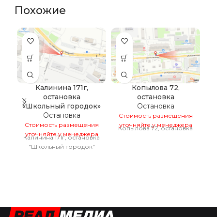
Похожие
Калинина 171г,
Копылова 72,
К
остановка
остановка
«Школьный городок»
Остановка
Остановка
Стоимость размещения
С
Стоимость размещения
уточняйте у менеджера
у
Копылова 72, остановка
уточняйте у менеджера
Калинина 171г, остановка
"Школьный городок"