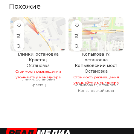
Похожие
Глинки, остановка
Копылова 17,
Крастэц
остановка
Остановка
Копыловский мост
Остановка
Стоимость размещения
С
уточняйте у менеджера
Стоимость размещения
у
Глинки, остановка
К
уточняйте у менеджера
Крастэц
Копылова 17, остановка
Копыловский мост