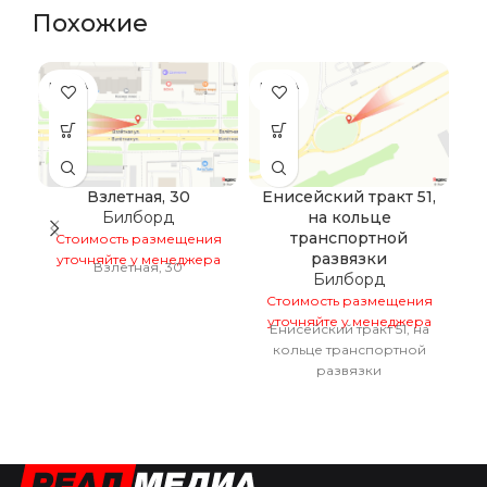
Похожие
ПРОДА
ПРОДА
НО
НО
Взлетная, 30
Енисейский тракт 51,
Билборд
на кольце
н
транспортной
Стоимость размещения
развязки
уточняйте у менеджера
Взлетная, 30
Билборд
С
Стоимость размещения
у
уточняйте у менеджера
Енисейский тракт 51, на
кольце транспортной
развязки