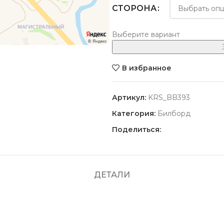
СТОРОНА
Выберите вариант
В избранное
Артикул:
KRS_BB393
Категория:
Билборд
Поделиться:
ПОПУЛЯРНЫЕ
ДЕТАЛИ
Красной Армии 109, в пересече
Стоимость размещения уточняйт
Партизана Железняка 3в