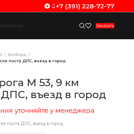
+7 (391) 228-72-77
Заказать
КОНТАКТЫ
ий
Билборд
осле поста ДПС, въезд в город
рога М 53, 9 км
 ДПС, въезд в город
ния уточняйте у менеджера
сле поста ДПС, въезд в город