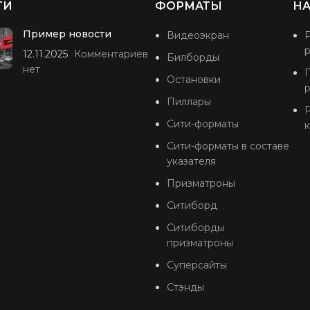
ТИ
ФОРМАТЫ
НА
Пример новости
Видеоэкран
12.11.2025
Комментариев
Билборды
нет
Остановки
Пиллары
Р
Сити-форматы
Сити-форматы в составе
указателя
Призматроны
Ситиборд
Ситиборды
призматроны
Суперсайты
Стэнды