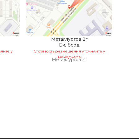
Металлургов 2г
Билборд
яйте у
Стоимость размещения уточняйте у
Стоим
менеджера
Металлургов 2г