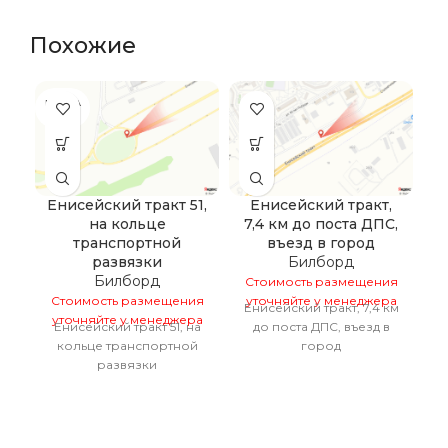
Похожие
ПРОДА
НО
Енисейский тракт 51,
Енисейский тракт,
на кольце
7,4 км до поста ДПС,
н
транспортной
въезд в город
развязки
Билборд
Билборд
Стоимость размещения
С
Стоимость размещения
уточняйте у менеджера
у
Енисейский тракт, 7,4 км
уточняйте у менеджера
Енисейский тракт 51, на
до поста ДПС, въезд в
кольце транспортной
город
развязки