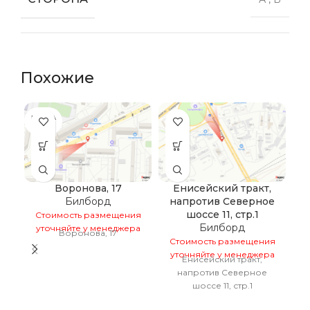
Похожие
ПРОДА
ПР
НО
Воронова, 17
Енисейский тракт,
Билборд
напротив Северное
шоссе 11, стр.1
Стоимость размещения
С
Билборд
уточняйте у менеджера
у
Воронова, 17
Стоимость размещения
уточняйте у менеджера
Енисейский тракт,
напротив Северное
шоссе 11, стр.1