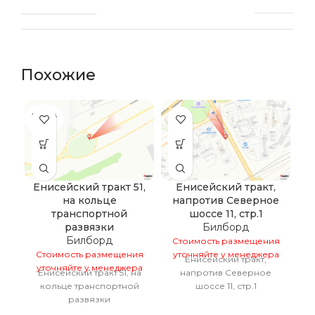
Похожие
ПРОДА
НО
Енисейский тракт 51,
Енисейский тракт,
М
на кольце
напротив Северное
транспортной
шоссе 11, стр.1
С
развязки
Билборд
у
Билборд
Стоимость размещения
Стоимость размещения
уточняйте у менеджера
Енисейский тракт,
уточняйте у менеджера
Енисейский тракт 51, на
напротив Северное
кольце транспортной
шоссе 11, стр.1
развязки