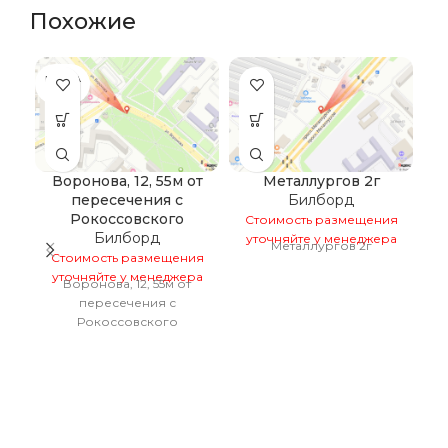
Похожие
ПРОДА
НО
Воронова, 12, 55м от
Металлургов 2г
пересечения с
Билборд
Рокоссовского
Стоимость размещения
С
Билборд
уточняйте у менеджера
у
Металлургов 2г
Стоимость размещения
уточняйте у менеджера
Воронова, 12, 55м от
пересечения с
Рокоссовского