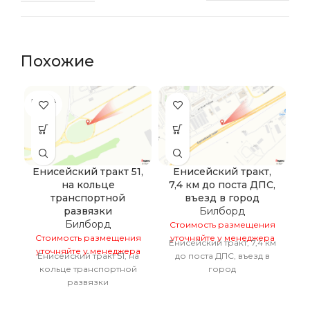
Похожие
ПРОДА
ПР
НО
Енисейский тракт 51,
Енисейский тракт,
на кольце
7,4 км до поста ДПС,
транспортной
въезд в город
С
развязки
Билборд
у
Билборд
Стоимость размещения
Стоимость размещения
уточняйте у менеджера
Енисейский тракт, 7,4 км
уточняйте у менеджера
Енисейский тракт 51, на
до поста ДПС, въезд в
кольце транспортной
город
развязки