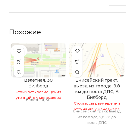
Похожие
ПРОДА
НО
Взлетная, 30
Енисейский тракт,
Билборд
выезд из города, 9,8
н
км до поста ДПС, А
Стоимость размещения
Билборд
уточняйте у менеджера
Взлетная, 30
Стоимость размещения
С
уточняйте у менеджера
у
Енисейский тракт, выезд
из города, 9,8 км до
поста ДПС