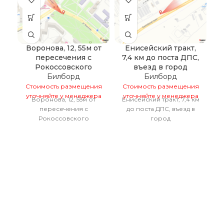
НО
Воронова, 12, 55м от
Енисейский тракт,
пересечения с
7,4 км до поста ДПС,
в
Рокоссовского
въезд в город
Билборд
Билборд
Стоимость размещения
Стоимость размещения
С
уточняйте у менеджера
уточняйте у менеджера
у
Воронова, 12, 55м от
Енисейский тракт, 7,4 км
Е
пересечения с
до поста ДПС, въезд в
Рокоссовского
город