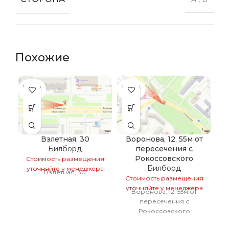
Похожие
ПРОДА
ПРОДА
ПР
НО
НО
Взлетная, 30
Воронова, 12, 55м от
Билборд
пересечения с
Рокоссовского
Стоимость размещения
С
Билборд
уточняйте у менеджера
у
Взлетная, 30
Стоимость размещения
уточняйте у менеджера
Воронова, 12, 55м от
пересечения с
Рокоссовского