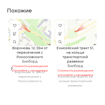
Похожие
ПРОДА
ПРОДА
НО
НО
Воронова, 12, 55м от
Енисейский тракт 51,
пересечения с
на кольце
7
Рокоссовского
транспортной
Билборд
развязки
Билборд
Стоимость размещения
С
уточняйте у менеджера
Стоимость размещения
у
Воронова, 12, 55м от
Е
уточняйте у менеджера
пересечения с
Енисейский тракт 51, на
Рокоссовского
кольце транспортной
развязки