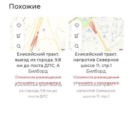
Похожие
Енисейский тракт,
Енисейский тракт,
выезд из города, 9,8
напротив Северное
км до поста ДПС, А
шоссе 11, стр.1
С
Билборд
Билборд
у
Стоимость размещения
Стоимость размещения
уточняйте у менеджера
уточняйте у менеджера
Енисейский тракт, выезд
Енисейский тракт,
из города, 9,8 км до
напротив Северное
поста ДПС
шоссе 11, стр.1