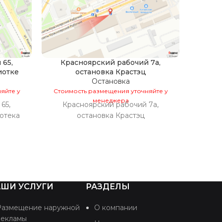
 65,
Красноярский рабочий 7а,
Кра
иотке
остановка Крастэц
ос
Остановка
яйте у
Стоимость размещения уточняйте у
Стоим
менеджера
65,
Красноярский рабочий 7а,
Кра
отека
остановка Крастэц
о
ШИ УСЛУГИ
РАЗДЕЛЫ
Размещение наружной
О компании
рекламы