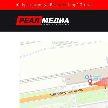
г. Красноярск, ул. Вавилова 1, стр.1, 3 этаж