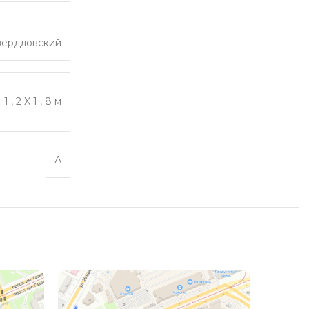
вердловский
1
,
2 X 1
,
8 м
А