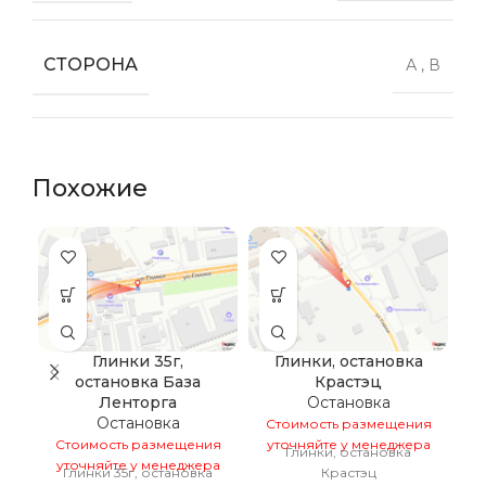
СТОРОНА
А
,
В
Похожие
Глинки 35г,
Глинки, остановка
остановка База
Крастэц
Ленторга
Остановка
Остановка
Стоимость размещения
С
Стоимость размещения
уточняйте у менеджера
у
Глинки, остановка
К
уточняйте у менеджера
Глинки 35г, остановка
Крастэц