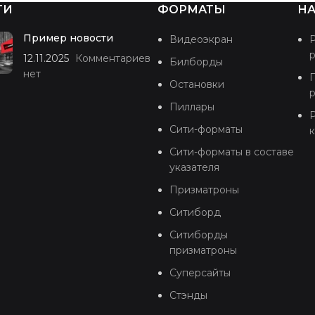
ТИ
ФОРМАТЫ
НА
Пример новости
Видеоэкран
12.11.2025
Комментариев
Билборды
нет
Остановки
Пиллары
Р
Сити-форматы
Сити-форматы в составе
указателя
Призматроны
Ситиборд
Ситиборды
призматроны
Суперсайты
Стэнды