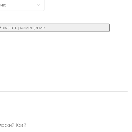
Заказать размещение
нии с 1905 года
е у менеджера
ярский Край