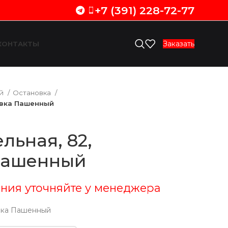
+7 (391) 228-72-77
Заказать
КОНТАКТЫ
ий
Остановка
овка Пашенный
льная, 82,
Пашенный
ния уточняйте у менеджера
овка Пашенный