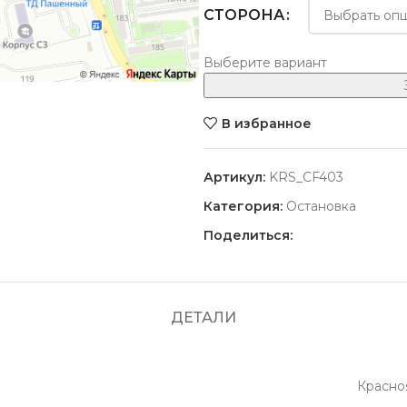
СТОРОНА
Выберите вариант
В избранное
Артикул:
KRS_CF403
Категория:
Остановка
Поделиться:
ПОПУЛЯРНЫЕ
ДЕТАЛИ
Красной Армии 109, в пересече
Стоимость размещения уточняйт
Красно
Партизана Железняка 3в