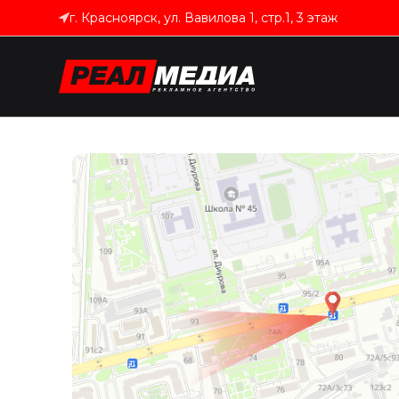
г. Красноярск, ул. Вавилова 1, стр.1, 3 этаж