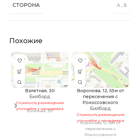
СТОРОНА
А
,
В
Похожие
ПРОДА
ПРОДА
НО
НО
Взлетная, 30
Воронова, 12, 55м от
Билборд
пересечения с
Рокоссовского
Стоимость размещения
С
Билборд
уточняйте у менеджера
у
Взлетная, 30
Стоимость размещения
уточняйте у менеджера
Воронова, 12, 55м от
пересечения с
Рокоссовского