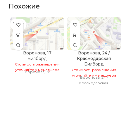
Похожие
ПРОДА
НО
Воронова, 17
Воронова, 24 /
Билборд
Краснодарская
7
Билборд
Стоимость размещения
уточняйте у менеджера
Стоимость размещения
Воронова, 17
уточняйте у менеджера
С
Воронова, 24 /
у
Краснодарская
Е