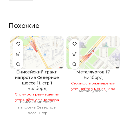
Похожие
Енисейский тракт,
Металлургов 17
напротив Северное
Билборд
шоссе 11, стр.1
Стоимость размещения
С
Билборд
уточняйте у менеджера
у
Металлургов 17
Стоимость размещения
уточняйте у менеджера
Енисейский тракт,
напротив Северное
шоссе 11, стр.1