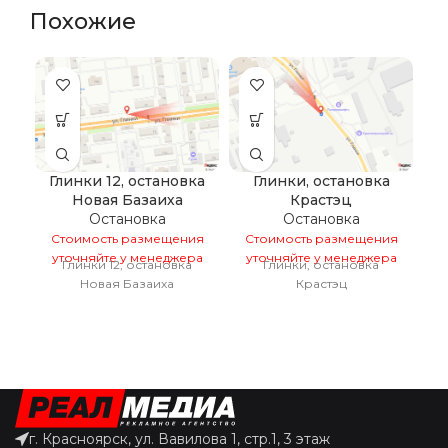
Похожие
Глинки 12, остановка
Глинки, остановка
Новая Базаиха
Крастэц
Остановка
Остановка
Стоимость размещения
Стоимость размещения
С
уточняйте у менеджера
уточняйте у менеджера
у
Глинки 12, остановка
Глинки, остановка
К
Новая Базаиха
Крастэц
г. Красноярск, ул. Вавилова 1, стр.1, 3 этаж