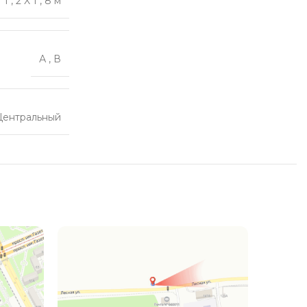
1
,
2 X 1
,
8 м
А
,
В
Центральный