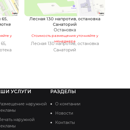
 65,
Лесная 130 напротив, остановка
иотке
Санаторий
Остановка
яйте у
Стоимость размещения уточняйте у
Стоим
менеджера
65,
Лесная 130 напротив, остановка
Лесная
отека
Санаторий
ШИ УСЛУГИ
РАЗДЕЛЫ
Размещение наружной
О компании
рекламы
Новости
Печать наружной
Контакты
рекламы