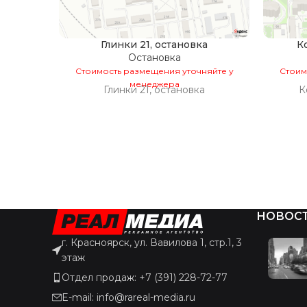
Глинки 21, остановка
К
Остановка
Стоимость размещения уточняйте у
Стоим
менеджера
Глинки 21, остановка
К
НОВОС
г. Красноярск, ул. Вавилова 1, стр.1, 3
этаж
Отдел продаж: +7 (391) 228-72-77
E-mail: info@rareal-media.ru