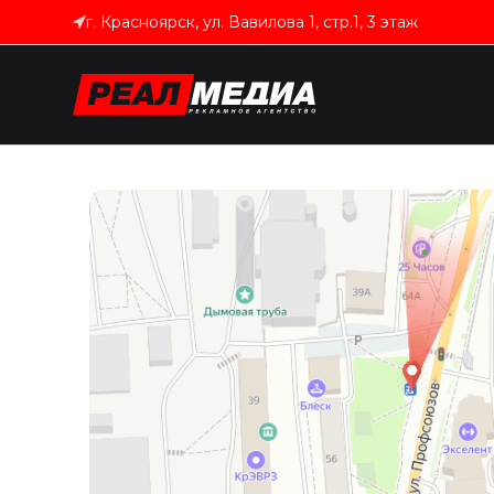
г. Красноярск, ул. Вавилова 1, стр.1, 3 этаж