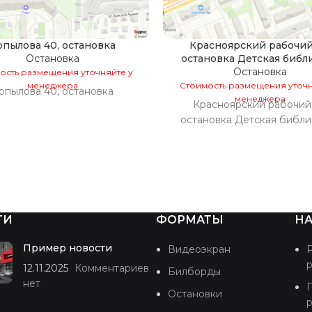
опылова 40, остановка
Красноярский рабочий
Остановка
остановка Детская библ
Остановка
ость размещения уточняйте у
менеджера
Стоимость размещения уточн
опылова 40, остановка
менеджера
Красноярский рабочий 
остановка Детская библи
ТИ
ФОРМАТЫ
НА
Пример новости
Видеоэкран
12.11.2025
Комментариев
Билборды
нет
Остановки