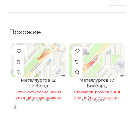
Похожие
ПРОДА
НО
Металлургов 12
Металлургов 17
Билборд
Билборд
Стоимость размещения
Стоимость размещения
С
уточняйте у менеджера
уточняйте у менеджера
у
Металлургов 12
Металлургов 17