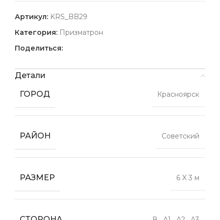
Артикул:
KRS_BB29
Категория:
Призматрон
Поделиться:
Детали
ГОРОД
Красноярск
РАЙОН
Советский
РАЗМЕР
6 X 3 м
СТОРОНА
В
,
А1
,
А2
,
А3