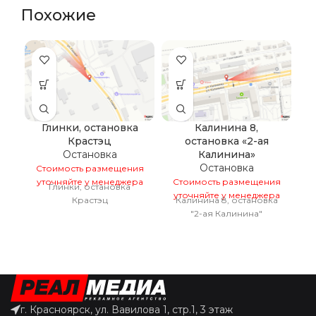
Похожие
Глинки, остановка
Калинина 8,
К
Крастэц
остановка «2-ая
Остановка
Калинина»
Остановка
Стоимость размещения
С
уточняйте у менеджера
Стоимость размещения
у
Глинки, остановка
уточняйте у менеджера
Крастэц
Калинина 8, остановка
"2-ая Калинина"
г. Красноярск, ул. Вавилова 1, стр.1, 3 этаж