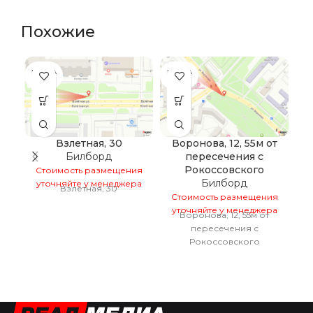
Похожие
ПРОДА
ПРОДА
НО
НО
Взлетная, 30
Воронова, 12, 55м от
Билборд
пересечения с
н
Рокоссовского
Стоимость размещения
Билборд
уточняйте у менеджера
Взлетная, 30
Стоимость размещения
С
уточняйте у менеджера
у
Воронова, 12, 55м от
пересечения с
Рокоссовского