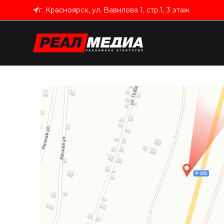
г. Красноярск, ул. Вавилова 1, стр.1, 3 этаж