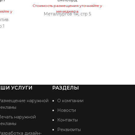
Башил
Стоимость размещения уточняйте у
пр
яйте у
менеджера
Металлургов 1ж, стр 5
отив
Стоим
.1
Пограни
перес
при
ШИ УСЛУГИ
РАЗДЕЛЫ
Размещение наружной
О компании
рекламы
Новости
Печать наружной
Контакты
рекламы
Реквизиты
азработка дизайн-