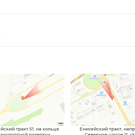
Стоимость размещения уточняйт
Партизана Железняка 3в
Стоимость размещения уточняйт
Матросова, 11
Стоимость размещения уточняйт
Авиаторов 2/1
Стоимость размещения уточняйт
йский тракт 51, на кольце
Енисейский тракт, нап
ранспортной развязки
Северное шоссе 11, ст