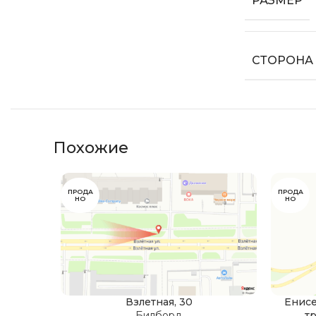
РАЗМЕР
СТОРОНА
Похожие
ПРОДА
ПРОДА
НО
НО
Взлетная, 30
Енисе
Билборд
т