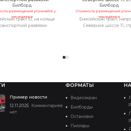
Билборд
Билборд
ость размещения уточняйте у
Стоимость размещения уточн
менеджера
менеджера
йский тракт 51, на кольце
Енисейский тракт, напр
ранспортной развязки
Северное шоссе 11, стр
ТИ
ФОРМАТЫ
НА
Пример новости
Видеоэкран
12.11.2025
Комментариев
Билборды
нет
Остановки
Пиллары
Р