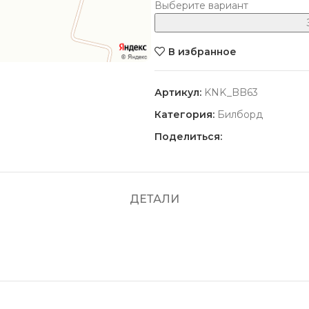
Выберите вариант
В избранное
Артикул:
KNK_BB63
Категория:
Билборд
Поделиться:
ДЕТАЛИ
ПОПУЛЯРНЫЕ
Красной Армии 109, в пересече
Стоимость размещения уточняйт
Партизана Железняка 3в