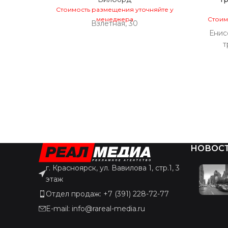
Стоимость размещения уточняйте у
менеджера
Стоим
Взлетная, 30
Енисе
т
НОВОС
г. Красноярск, ул. Вавилова 1, стр.1, 3
этаж
Отдел продаж: +7 (391) 228-72-77
E-mail: info@rareal-media.ru