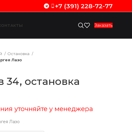
+7 (391) 228-72-77
Заказать
КОНТАКТЫ
ий
Остановка
ергея Лазо
 34, остановка
ния уточняйте у менеджера
ргея Лазо