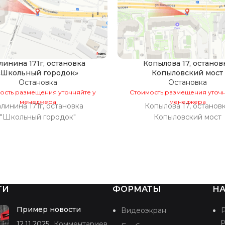
линина 171г, остановка
Копылова 17, останов
«Школьный городок»
Копыловский мост
Остановка
Остановка
ость размещения уточняйте у
Стоимость размещения уточн
менеджера
менеджера
линина 171г, остановка
Копылова 17, останов
"Школьный городок"
Копыловский мост
ТИ
ФОРМАТЫ
НА
Пример новости
Видеоэкран
12.11.2025
Комментариев