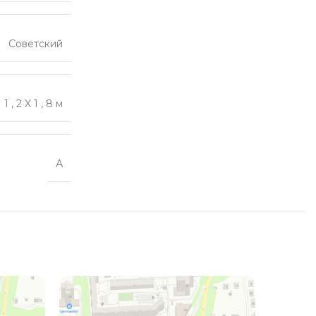
Советский
1
,
2 X 1
,
8 м
А