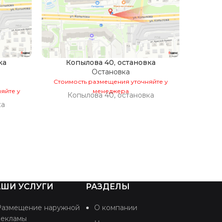
ка
Копылова 40, остановка
Ко
Остановка
Стоимость размещения уточняйте у
Стоим
яйте у
менеджера
Копылова 40, остановка
К
ка
ШИ УСЛУГИ
РАЗДЕЛЫ
Размещение наружной
О компании
рекламы