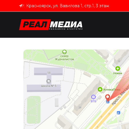
г. Красноярск, ул. Вавилова 1, стр.1, 3 этаж