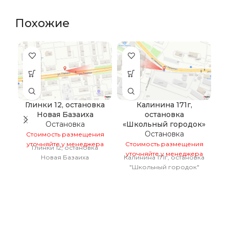
Похожие
Глинки 12, остановка
Калинина 171г,
Новая Базаиха
остановка
Остановка
«Школьный городок»
Остановка
Стоимость размещения
уточняйте у менеджера
Стоимость размещения
С
Глинки 12, остановка
уточняйте у менеджера
у
Новая Базаиха
Калинина 171г, остановка
"Школьный городок"