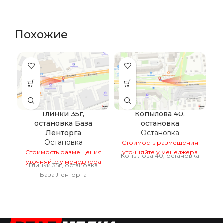
Похожие
Глинки 35г,
Копылова 40,
остановка База
остановка
Ленторга
Остановка
Остановка
Стоимость размещения
Стоимость размещения
уточняйте у менеджера
С
Копылова 40, остановка
уточняйте у менеджера
у
Глинки 35г, остановка
К
База Ленторга